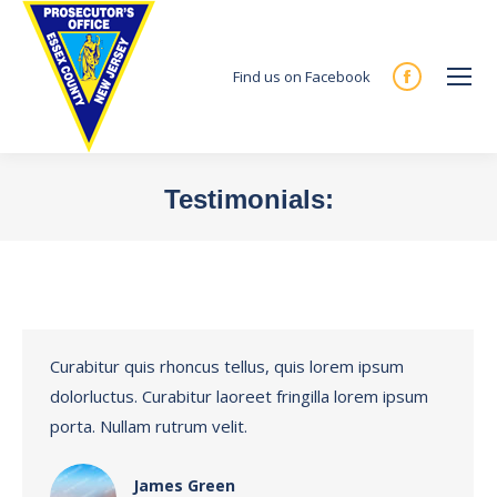
Find us on Facebook
Facebook
page
opens
in
Testimonials:
new
You are here:
window
Curabitur quis rhoncus tellus, quis lorem ipsum
dolorluctus. Curabitur laoreet fringilla lorem ipsum
porta. Nullam rutrum velit.
James Green